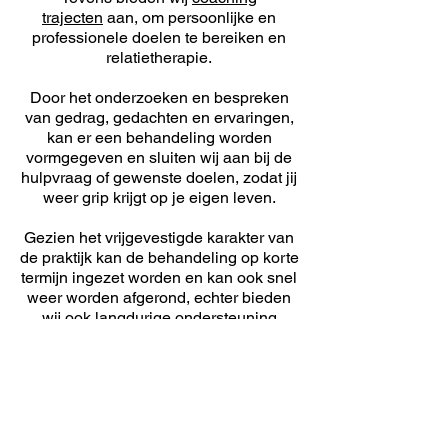
trajecten
aan, om persoonlijke en
professionele doelen te bereiken en
relatietherapie.
Door het onderzoeken en bespreken
van gedrag, gedachten en ervaringen,
kan er een behandeling worden
vormgegeven en sluiten wij aan bij de
hulpvraag of gewenste doelen, zodat jij
weer grip krijgt op je eigen leven.
Gezien het vrijgevestigde karakter van
de praktijk kan de behandeling op korte
termijn ingezet worden en kan ook snel
weer worden afgerond, echter bieden
wij ook langdurige ondersteuning
wanneer dit noodzakelijk is.
Voor specifieke (hulp)vragen kunt u het
beste contact opnemen via het
aanmeldformulier
of
contact
opnemen
met de praktijk.